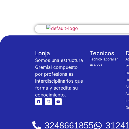
3248661855 - 31241
Lonja
Tecnicos
D
Somos una estructura
Tecnico laboral en
Ad
avaluos
Gremial compuesto
In
por profesionales
De
interdisciplinarios que
He
forma y acredita su
Al
conocimiento.
Av
In
D
3248661855
3124