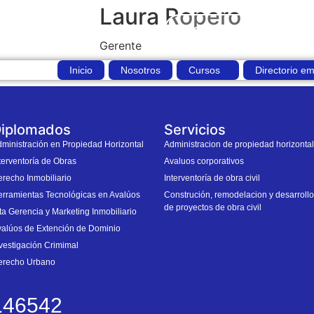
Laura Ropero
46542
Q10
iniciar sesion
Gerente
Inicio
Nosotros
Cursos
Directorio em
iplomados
Servicios
ministración en Propiedad Horizontal
Administracion de propiedad horizontal
terventoría de Obras
Avaluos corporativos
recho Inmobiliario
Interventoría de obra civil
rramientas Tecnológicas en Avalúos
Construción, remodelacion y desarrollo
de proyectos de obra civil
ta Gerencia y Marketing Inmobiliario
alúos de Extención de Dominio
vestigación Crimimal
erecho Urbano
146542