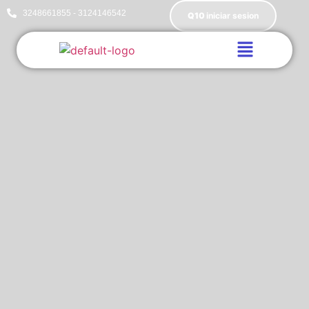
3248661855 - 3124146542
Q10
iniciar sesion