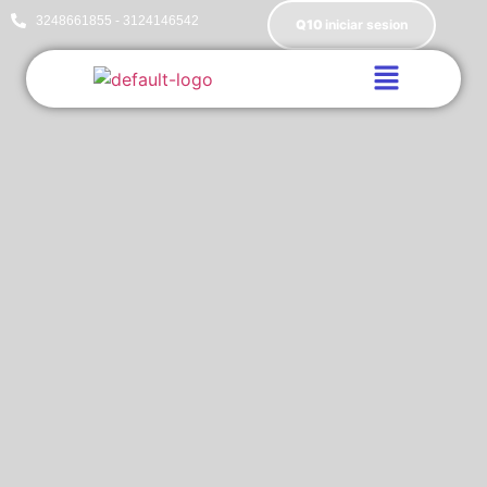
3248661855 - 3124146542
Q10
iniciar sesion